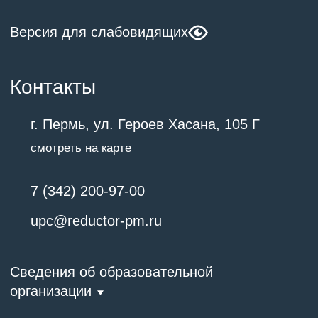
Сведения об образовательной
организации
О нас
Программы обучения
Новости
Контакты
© 2026
АО «Редуктор-ПМ»
Холдинг Вертолеты России
(входит в Госкорпорацию Ростех)
Лицензия на осуществление образовательной
деятельности выдана Государственной
инспекцией по надзору и контролю в сфере
образования Пермского края № 0000 Серия 59Л №
0 000 от 30/07/2026 г.