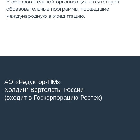
У образовательной организации отсутствуют
образовательные программы, прошедшие
международную аккредитацию.
Новости
Контакты
АО «Редуктор-ПМ»
Холдинг Вертолеты России
(входит в Госкорпорацию Ростех)
Версия для слабовидящих
Контакты
г. Пермь, ул. Героев Хасана, 105 Г
cмотреть на карте
7 (342) 200-97-00
upc@reductor-pm.ru